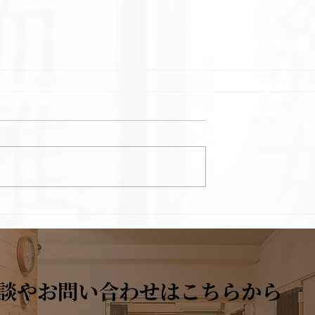
（さいこけいしと
清心蓮子飲（せいしんれん
いん）/漢方
談やお問い合わせはこちらから