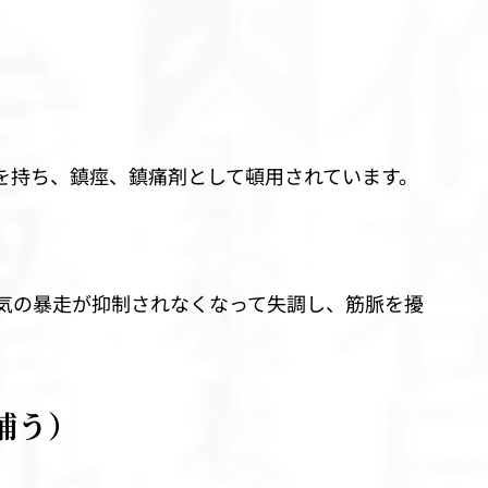
を持ち、鎮痙、鎮痛剤として頓用されています。
気の暴走が抑制されなくなって失調し、筋脈を擾
補う）