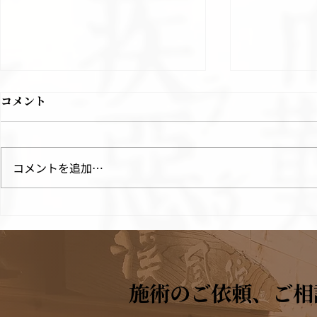
コメント
コメントを追加…
四君子湯（しくんしとう）/
柴胡桂枝湯
漢方
う）/漢方
施術のご依頼、ご相