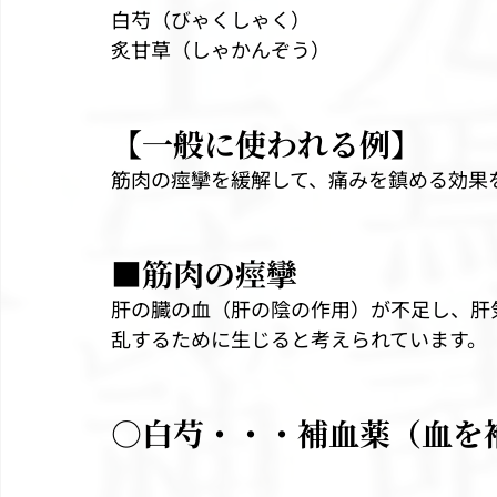
白芍（びゃくしゃく）
炙甘草（しゃかんぞう）
【一般に使われる例】
筋肉の痙攣を緩解して、痛みを鎮める効果
■筋肉の痙攣
肝の臓の血（肝の陰の作用）が不足し、肝
乱するために生じると考えられています。
○白芍・・・補血薬（血を