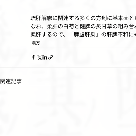
疏肝解鬱に関連する多くの方剤に基本薬と
なお、柔肝の白芍と健脾の炙甘草の組み合
柔肝するので、「脾虚肝乗」の肝脾不和に
漢方
関連記事