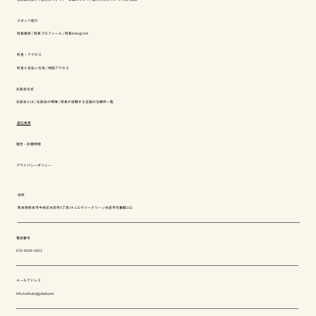
スタッフ紹介
院長挨拶
/
院長プロフィール
/
院長instagram
料金・アクセス
料金と支払い方法
/
地図アクセス
北辰会方式
北辰会とは
/
北辰会の特徴
/
院長が信頼する全国の治療所一覧
適応疾患
理念・診療時間
プライバシーポリシー
住所
熊本県熊本市中央区水前寺3丁目14-1エヴァーグリーン水前寺弐番館102
電話番号
070-9029-3453
メールアドレス
info.keihuin@gmail.com