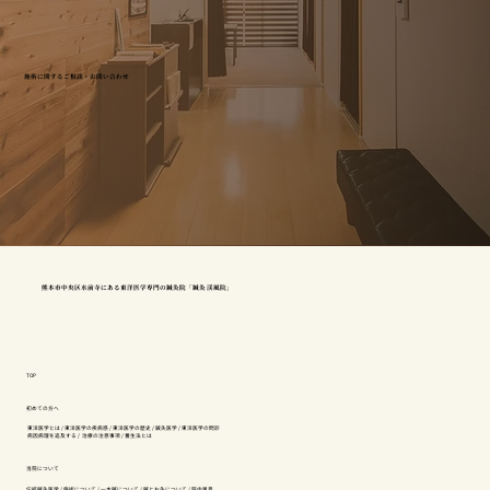
施術に関するご相談・お問い合わせ
熊本市中央区水前寺にある東洋医学専門の鍼灸院「鍼灸 渓風院」
TOP
初めての方へ
東洋医学とは
/
東洋医学の疾病感
/
東洋医学の歴史
/
鍼灸医学
/
東洋医学の問診
病因病理を追及する
/
治療の注意事項
/
養生法とは
当院について
伝統鍼灸医学
/
施術について
/
一本鍼について
/
鍼とお灸について
/
院内風景