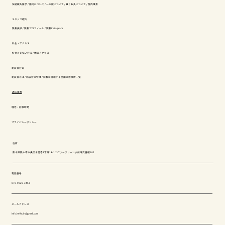
伝統鍼灸医学
/
施術について
/
一本鍼について
/
鍼とお灸について
/
院内風景
スタッフ紹介
院長挨拶
/
院長プロフィール
/
院長instagram
料金・アクセス
料金と支払い方法
/
地図アクセス
北辰会方式
北辰会とは
/
北辰会の特徴
/
院長が信頼する全国の治療所一覧
適応疾患
理念・診療時間
プライバシーポリシー
住所
熊本県熊本市中央区水前寺3丁目14-1エヴァーグリーン水前寺弐番館102
電話番号
070-9029-3453
メールアドレス
info.keihuin@gmail.com