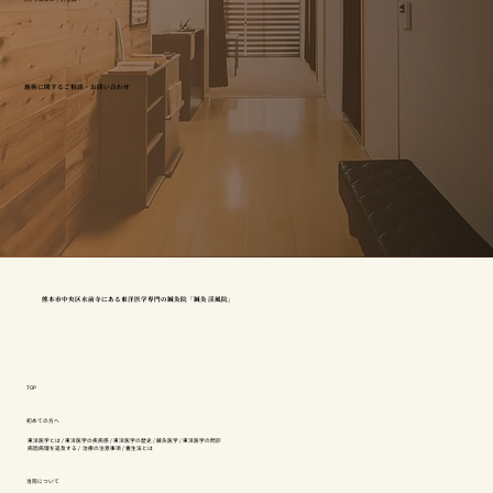
施術に関するご相談・お問い合わせ
熊本市中央区水前寺にある東洋医学専門の鍼灸院「鍼灸 渓風院」
TOP
初めての方へ
東洋医学とは
/
東洋医学の疾病感
/
東洋医学の歴史
/
鍼灸医学
/
東洋医学の問診
病因病理を追及する
/
治療の注意事項
/
養生法とは
当院について