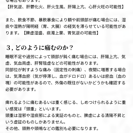
る場合もあります。
【肝気逆、肝鬱化火、肝火生風、肝陽上亢、心肝火旺の可能性】
また、飲食不節、暴飲暴食により額や前頭部が痛む場合には、湿
痰や湿熱が陽明経（胃、大腸）の経気を滞らせている可能性があ
ります。【脾虚湿盛、痰濁上蒙、胃気逆の可能性】
３, どのように痛むのか？
睡眠不足や過労によって頭部が鈍く痛む場合には、肝陽上亢、気
虚、気血両虚、肝腎陰虚などの可能性があります。
同部位が刺すような痛み（固定性の刺痛）、夜間に増悪する場合
は、気滞血瘀（気が停滞し、血がドロドロ）あるいは瘀血（血の
塊）の可能性があるので、外傷の既往がないかどうかも確認する
必要があります。
痺れるように痛むあるいは重く感じる、しめつけられるように重
い感覚は「頭重」といいます。
頭重は湿邪や湿痰邪による実証のものと、脾虚による清陽不昇と
いう虚証のものしかありません。
その他、頭熱や頭鳴などの鑑別も必要になります。