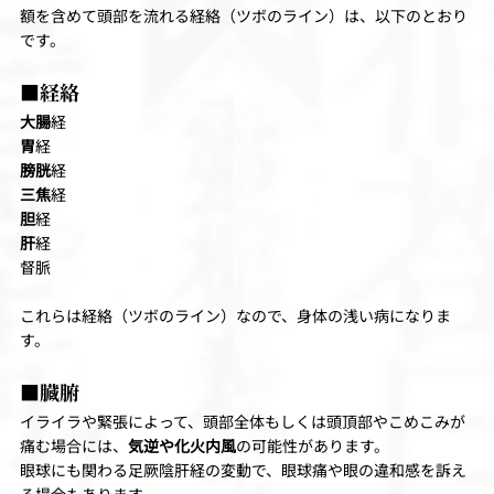
額を含めて頭部を流れる経絡（ツボのライン）は、以下のとおり
です。
■経絡
大腸
経
胃
経
膀胱
経
三焦
経
胆
経
肝
経
督脈
これらは経絡（ツボのライン）なので、身体の浅い病になりま
す。
■臓腑
イライラや緊張によって、頭部全体もしくは頭頂部やこめこみが
痛む場合には、
気逆や化火内風
の可能性があります。
眼球にも関わる足厥陰肝経の変動で、眼球痛や眼の違和感を訴え