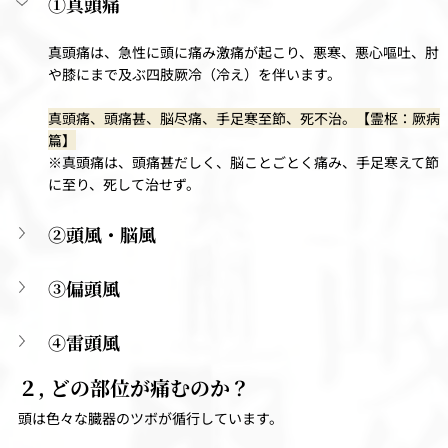
①真頭痛
真頭痛は、急性に頭に痛み激痛が起こり、悪寒、悪心嘔吐、肘
や膝にまで及ぶ四肢厥冷（冷え）を伴います。
真頭痛、頭痛甚、脳尽痛、手足寒至節、死不治。【霊枢：厥病
篇】
※真頭痛は、頭痛甚だしく、脳ことごとく痛み、手足寒えて節
に至り、死して治せず。
②頭風・脳風
③偏頭風
④雷頭風
２, どの部位が痛むのか？
頭は色々な臓器のツボが循行しています。