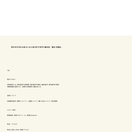
熊本市中央区水前寺にある東洋医学専門の鍼灸院「鍼灸 渓風院」
TOP
初めての方へ
東洋医学とは
/
東洋医学の疾病感
/
東洋医学の歴史
/
鍼灸医学
/
東洋医学の問診
病因病理を追及する
/
治療の注意事項
/
養生法とは
当院について
伝統鍼灸医学
/
施術について
/
一本鍼について
/
鍼とお灸について
/
院内風景
スタッフ紹介
院長挨拶
/
院長プロフィール
/
院長instagram
料金・アクセス
料金と支払い方法
/
地図アクセス