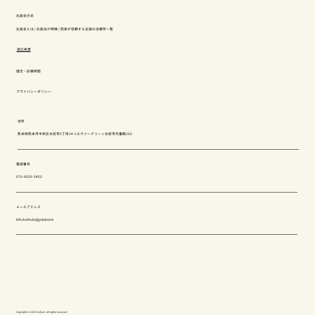
北辰会方式
北辰会とは
/
北辰会の特徴
/
院長が信頼する全国の治療所一覧
適応疾患
理念・診療時間
プライバシーポリシー
住所
熊本県熊本市中央区水前寺3丁目14-1エヴァーグリーン水前寺弐番館102
電話番号
070-9029-3453
メールアドレス
info.keihuin@gmail.com
Copyright © 2025 keihuin. All rights reserved.