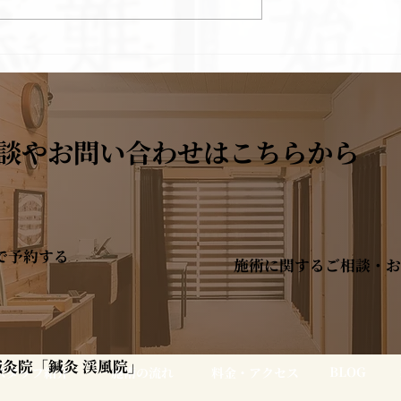
月 診療のお知らせ
2026年7月 診療のお知ら
談やお問い合わせはこちらから
で予約する
施術に関するご相談・お
灸院「鍼灸 渓風院」
BLOG
スタッフ紹介
施術の流れ
料金・アクセス