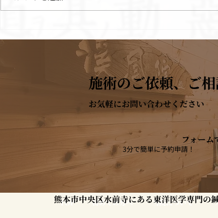
【熊本地震】診療について
2026年8
施術のご依頼、ご相
お気軽にお問い合わせください
フォーム
3分で簡単に予約申請！
熊本市中央区水前寺にある東洋医学専門の鍼
TOP
当院について
初めての方へ