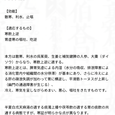
【効能】
散寒、利水、止嘔
【適応するもの】
寒飲上逆
胃虚寒の嘔吐、吃逆
本方は散寒、利水の呉茱萸、生姜と補気健脾の人参、大棗（ダイ
ソウ）からなり、寒飲上逆に適する。
寒飲上逆とは、脾胃気虚による内湿（水分の吸収、排泄障害によ
る消化管内や組織間の水分停滞）が基本にあり、さらに冷えによ
る肝の疎泄失調が加わって胃に横逆し、平滑筋トーヌスが上昇し
（幽門の通過障害が生じる）、
冷え、寒気を呈しながらめまい、悪心、嘔吐をきたすものです。
半夏白朮天麻湯の適する痰濁上擾や茯苓飲の適する胃の痰飲の共
通する病態ですが、寒証が明らかな点が異なります。