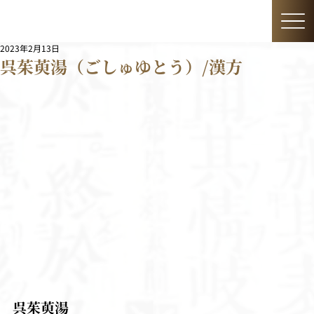
2023年2月13日
呉茱萸湯（ごしゅゆとう）/漢方
呉茱萸湯