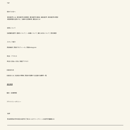
TOP
初めての方へ
東洋医学とは
/
東洋医学の疾病感
/
東洋医学の歴史
/
鍼灸医学
/
東洋医学の問診
病因病理を追及する
/
治療の注意事項
/
養生法とは
当院について
伝統鍼灸医学
/
施術について
/
一本鍼について
/
鍼とお灸について
/
院内風景
スタッフ紹介
院長挨拶
/
院長プロフィール
/
院長instagram
料金・アクセス
料金と支払い方法
/
地図アクセス
北辰会方式
北辰会とは
/
北辰会の特徴
/
院長が信頼する全国の治療所一覧
適応疾患
理念・診療時間
プライバシーポリシー
住所
熊本県熊本市中央区水前寺3丁目14-1エヴァーグリーン水前寺弐番館102