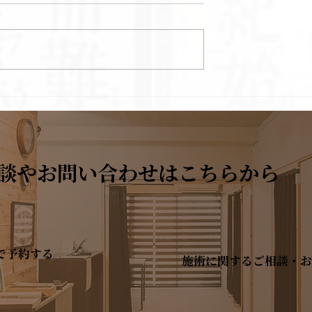
常なし。でも体調
鍼灸学術団体 北辰会の学
実技試験に合格し、准講師
なりました
談やお問い合わせはこちらから
で予約する
施術に関するご相談・お