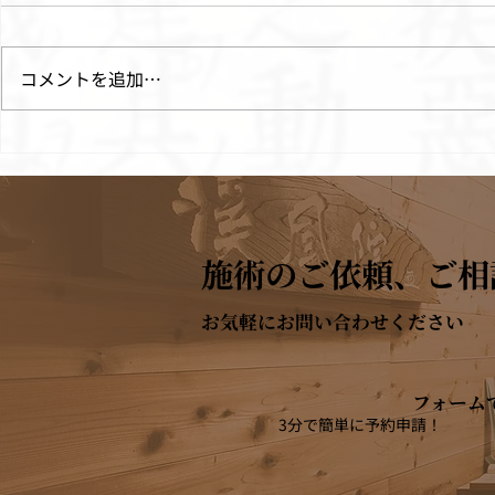
コメントを追加…
機能性ディスペプシアは鍼灸
検査では異
で改善する？東洋医学から考
が悪い方へ
える原因と治療について
施術のご依頼、ご相
お気軽にお問い合わせください
フォーム
3分で簡単に予約申請！