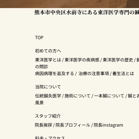
熊本市中央区水前寺にある東洋医学専門の鍼
TOP
当院について
初めての方へ
TOP
初めての方へ
東洋医学とは
/
東洋医学の疾病感
/
東洋医学の歴史
/
の問診
病因病理を追及する
/
治療の注意事項
/
養生法とは
当院について
伝統鍼灸医学
/
施術について
/
一本鍼について
/
鍼と
風景
スタッフ紹介
院長挨拶
/
院長プロフィール
/
院長instagram
料金・アクセス