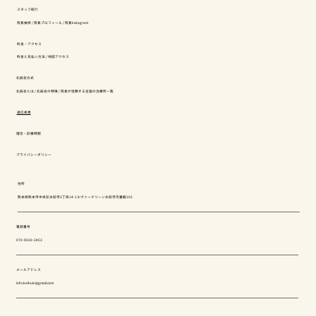
スタッフ紹介
院長挨拶
/
院長プロフィール
/
院長instagram
料金・アクセス
料金と支払い方法
/
地図アクセス
北辰会方式
北辰会とは
/
北辰会の特徴
/
院長が信頼する全国の治療所一覧
適応疾患
理念・診療時間
プライバシーポリシー
住所
熊本県熊本市中央区水前寺3丁目14-1エヴァーグリーン水前寺弐番館102
電話番号
070-9029-3453
メールアドレス
info.keihuin@gmail.com