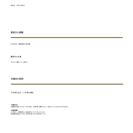
初診日：X年10月9日
患者さん情報
50代女性 建設関係の自営業
服用中のお薬
ホルモン療法（2ヶ月前〜）
お悩みの症状
下半身の冷え・上半身の痺れ
下半身の冷え
大腿前面と臀部（左＝右）に冷えを感じ、冬場の寒い時期になると、足先からふくらはぎまで冷えが広がる。
上半身の痺れ
1ヶ月前から、朝起床時に上半身全体がピリピリするようになる。
起床後数分経過すると治る。間欠性で朝と夕方に症状が出てくる。