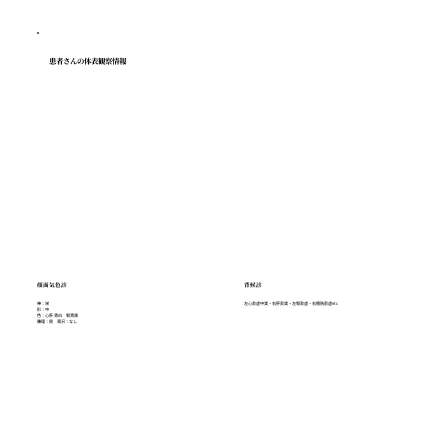
患者さんの体表観察情報
顔面気色診
背候診
神：栄
左心兪虚中実・右肝兪実・左腎兪虚・右膀胱兪虚etc
形：中
色：心肝 青白 腎青黒
腠理：密 膏沢：なし