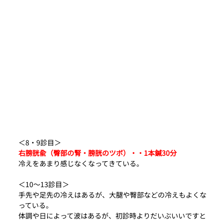
＜8・9診目＞
右膀胱兪（臀部の腎・膀胱のツボ）・・1本鍼30分
冷えをあまり感じなくなってきている。
＜10〜13診目＞
手先や足先の冷えはあるが、大腿や臀部などの冷えもよくな
っている。
体調や日によって波はあるが、初診時よりだいぶいいですと