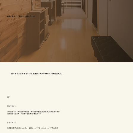
施術に関するご相談・お問い合わせ
熊本市中央区水前寺にある東洋医学専門の鍼灸院「鍼灸 渓風院」
TOP
初めての方へ
東洋医学とは
/
東洋医学の疾病感
/
東洋医学の歴史
/
鍼灸医学
/
東洋医学の問診
病因病理を追及する
/
治療の注意事項
/
養生法とは
当院について
伝統鍼灸医学
/
施術について
/
一本鍼について
/
鍼とお灸について
/
院内風景