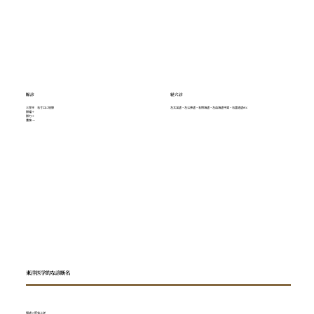
脈診
経穴診
三至半 右寸口に枯脈
左太渓虚・左公孫虚・右照海虚・左血海虚中実・右霊道虚etc
脈幅＋
脈力＋
重按 ー
東洋医学的な診断名
腎虚＞肝気上逆