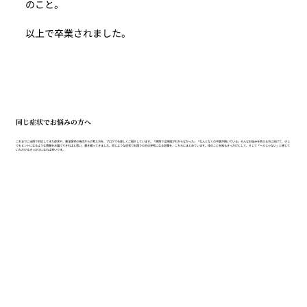
のこと。
以上で卒業されました。
同じ症状でお悩みの方へ
これまでに当院で対応してきた症状や、東洋医学の視点からの考え方を、ブログでも詳しくご紹介しています。「病院では原因がわからなかった」「なんとなくの不調が続いている」そんなお悩みを抱える方に向けて、少し
でもヒントになるような情報をお届けできればと思い、書き綴ってきました。同じような症状でお困りの方の参考になる記事を、こちらにまとめています。体のことを知るきっかけとして、そして「一人じゃない」と感じて
いただけるきっかけになれば幸いです。