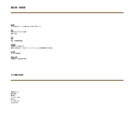
既往歴〜現病歴
幼少期
大きな病気はなく、外で活発に遊べる元気で子供だった。
20代
末端冷え性（手＜足）を発症
結婚・出産
30代
出産
産後、右股関節痛発症
40代後半
主訴発症（下半身の冷え）
夏場でも寒気があり、のぼせ・ホットフラッシュなどの更年期症状がで始める。
2ヶ月前
ホルモン療法開始
来院1ヶ月前
主訴発症（上半身全体の痺れ）
その他の症状
首肩背中がこる
関節が痛む
腰が痛い
アレルギーがある
眠れない
よく下痢になる
冷え性である