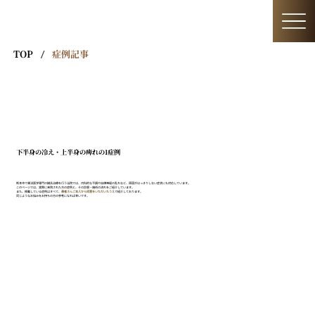
TOP
/
症例記事
下半身の冷え・上半身の痺れの1症例
熊本市で東洋医学専門の鍼灸治療を行う当院では、内科的な不調や自律神経の乱れなど、原因がはっきりしない症状にも対応しています。
このページでは、実際に来院された方の症例と、その診察・施術の流れをご紹介しています。
また、掲載している症例はすべて、
患者さんご本人から同意をいただいたうえ
で紹介しております。
同じようなお悩みをお持ちの方の参考になれば幸いです。