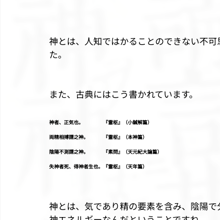
神とは、人知ではかることのできない不可
た。
また、古典にはこう書かれています。
神者、正気也。　　　　『霊枢』（小鍼解篇）
両精相搏謂之神。　　　『霊枢』（本神篇）
陰陽不測謂之神。　　　『素問』（天元紀大論篇）
失神者死、得神者生也。『霊枢』（天年篇）
神とは、気であり精の要素を含み、陰陽で
神エネルギーなんだということですね。