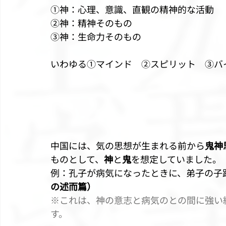
①神：心理、意識、直観の精神的な活動
②神：精神そのもの
③神：生命力そのもの
いわゆる①マインド　②スピリット　③バ
中国には、気の思想が生まれる前から
鬼神
ものとして、
神
と
鬼
を想定していました。
例：孔子が病気になったときに、弟子の子
の述而篇）　
※これは、神の意志と病気のとの間に強い
す。