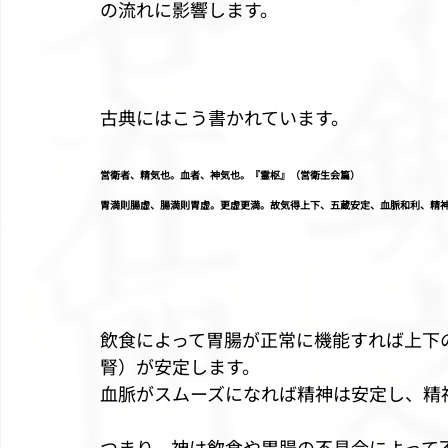
の流れに影響します。
古典にはこう書かれています。
営衛者、精気也。血者、神気也。『霊枢』（営衛生会篇）
胃満則腸虚、腸満則胃虚。更虚更満。故気得上下、五蔵安定、血脈和利、精
飲食によって胃腸が正常に機能すれば上下
腎）が安定します。
血脈がスムーズになれば精神は安定し、精
つまり、神は飲食や胃腸の不具合によって