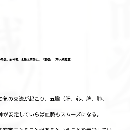
神乃居。故神者、水穀之精気也。『霊枢』（平人絶穀篇）
の気の交流が起こり、五臓（肝、心、脾、肺、
神が安定していらば血脈もスムーズになる。
不安定になることがあるということを示唆してい