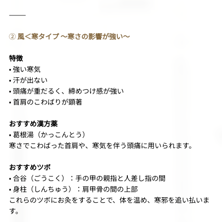
⸻
②
 風＜寒タイプ 〜寒さの影響が強い〜
特徴
• 強い寒気
• 汗が出ない
• 頭痛が重だるく、締めつけ感が強い
• 首肩のこわばりが顕著
おすすめ漢方薬
• 葛根湯（かっこんとう）
寒さでこわばった首肩や、寒気を伴う頭痛に用いられます。
おすすめツボ
• 合谷（ごうこく）：手の甲の親指と人差し指の間
• 身柱（しんちゅう）：肩甲骨の間の上部
これらのツボにお灸をすることで、体を温め、寒邪を追い払いま
す。