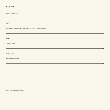
理念・診療時間
プライバシーポリシー
住所
熊本県熊本市中央区水前寺3丁目14-1エヴァーグリーン水前寺弐番館102
電話番号
070-9029-3453
メールアドレス
info.keihuin@gmail.com
Copyright © 2025 keihuin. All rights reserved.