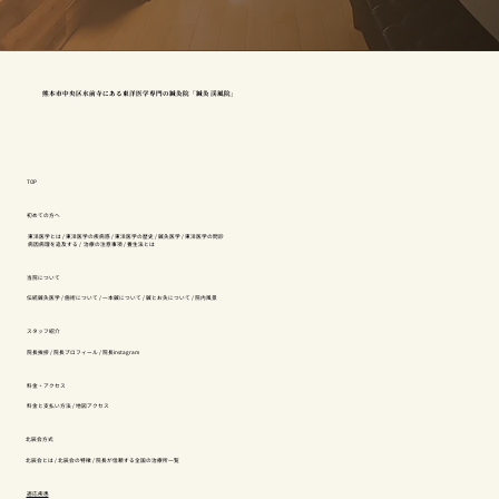
熊本市中央区水前寺にある東洋医学専門の鍼灸院「鍼灸 渓風院」
TOP
初めての方へ
東洋医学とは
/
東洋医学の疾病感
/
東洋医学の歴史
/
鍼灸医学
/
東洋医学の問診
病因病理を追及する
/
治療の注意事項
/
養生法とは
当院について
伝統鍼灸医学
/
施術について
/
一本鍼について
/
鍼とお灸について
/
院内風景
スタッフ紹介
院長挨拶
/
院長プロフィール
/
院長instagram
料金・アクセス
料金と支払い方法
/
地図アクセス
北辰会方式
北辰会とは
/
北辰会の特徴
/
院長が信頼する全国の治療所一覧
適応疾患