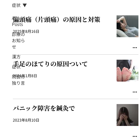
症状
All
偏頭痛（片頭痛）の原因と対策
Posts
2025年8月16日
診療の
お知ら
せ
漢方
手足のほてりの原因ついて
症状
2024年1月8日
院長の
独り言
パニック障害を鍼灸で
2023年8月10日