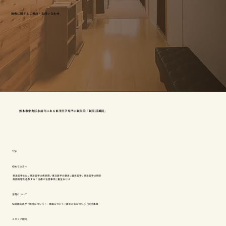
施術に関するご相談・お問い合わせ
熊本市中央区水前寺にある東洋医学専門の鍼灸院「鍼灸 渓風院」
TOP
初めての方へ
東洋医学とは
/
東洋医学の疾病感
/
東洋医学の歴史
/
鍼灸医学
/
東洋医学の問診
病因病理を追及する
/
治療の注意事項
/
養生法とは
当院について
伝統鍼灸医学
/
施術について
/
一本鍼について
/
鍼とお灸について
/
院内風景
スタッフ紹介