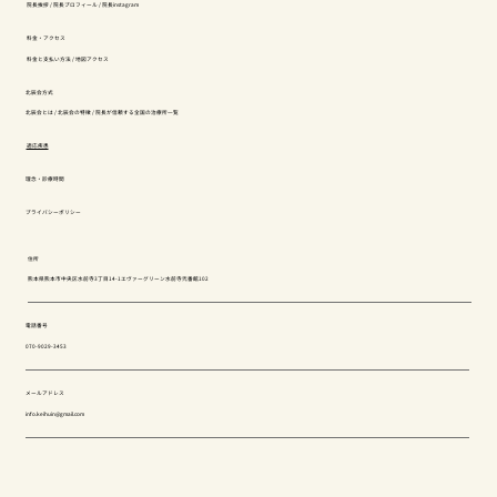
院長挨拶
/
院長プロフィール
/
院長instagram
料金・アクセス
料金と支払い方法
/
地図アクセス
北辰会方式
北辰会とは
/
北辰会の特徴
/
院長が信頼する全国の治療所一覧
適応疾患
理念・診療時間
プライバシーポリシー
住所
熊本県熊本市中央区水前寺3丁目14-1エヴァーグリーン水前寺弐番館102
電話番号
070-9029-3453
メールアドレス
info.keihuin@gmail.com