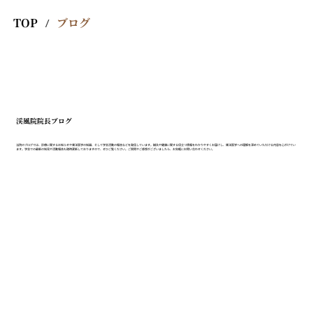
TOP
ブログ
/
渓風院院長ブログ
当院のブログでは、診療に関するお知らせや東洋医学の知識、そして学会活動の報告などを発信しています。鍼灸や健康に関する役立つ情報をわかりやすくお届けし、東洋医学への理解を深めていただける内容を心がけてい
ます。学会での最新の知見や活動報告も随時更新しておりますので、ぜひご覧ください。ご質問やご感想がございましたら、お気軽にお問い合わせください。